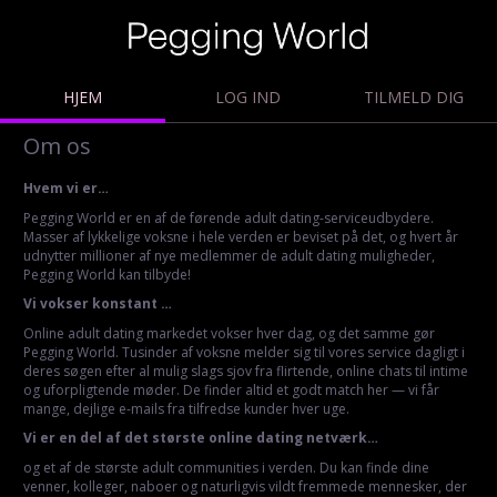
HJEM
LOG IND
TILMELD DIG
Om os
Hvem vi er…
Pegging World er en af de førende adult dating-serviceudbydere.
Masser af lykkelige voksne i hele verden er beviset på det, og hvert år
udnytter millioner af nye medlemmer de adult dating muligheder,
Pegging World kan tilbyde!
Vi vokser konstant …
Online adult dating markedet vokser hver dag, og det samme gør
Pegging World. Tusinder af voksne melder sig til vores service dagligt i
deres søgen efter al mulig slags sjov fra flirtende, online chats til intime
og uforpligtende møder. De finder altid et godt match her — vi får
mange, dejlige e-mails fra tilfredse kunder hver uge.
Vi er en del af det største online dating netværk…
og et af de største adult communities i verden. Du kan finde dine
venner, kolleger, naboer og naturligvis vildt fremmede mennesker, der