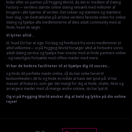
leder efter en partner på Pegging World, da det er medlem af Dating
Factory — verdens største online dating netværk med millioner af
brugere i alle hjørner af verden. Det vokser sig stærkere og stærkere
hver dag, i sin bestræbelse på at blive verdens førende inden for online
dating og hjælpe alle medlemmerne af dets adult community med at
finde, hvad de søger .
Vi lytter altid…
til, hvad DU har at sige. Forslag og feedback fra vores medlemmer er
altid velkomne— vi på Pegging World forsøger altid at forbedre vores
adult dating service og hjælpe hver eneste med at finde partnere online
- og naturligvis fortsætte med offline møder med mere.
Vi har de bedste faciliteter til at hjælpe dig til succes…
og finde dit perfekte møde online, så du kan vinke farvel til
kedsomheden i dit liv og finde en måde at have det sjovt på. Vi har
masser af features, som gør det muligt for dig at finde, chatte, flirte og
arrangere møder med så mange andre voksne, du har lyst til.
Og vi på Pegging World ønsker dig al held og lykke på din online
rejse!